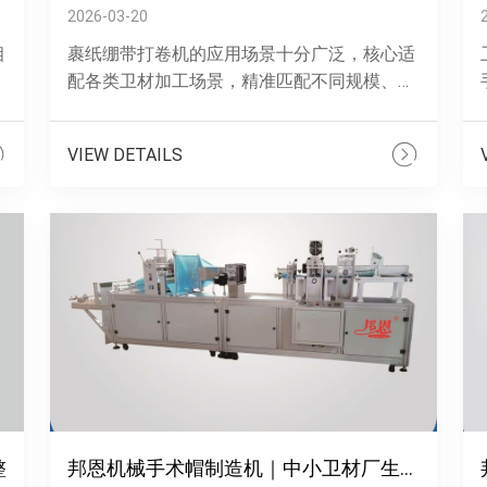
2026-03-20
相
裹纸绷带打卷机的应用场景十分广泛，核心适
配各类卫材加工场景，精准匹配不同规模、不
同需求的生产需求，兼顾实用性与合规性，以
下是主要应用场景推荐：1. ......
VIEW DETAILS
整
整
邦恩机械手术帽制造机｜中小卫材厂生产好搭档