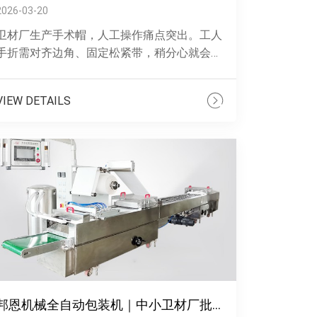
2026-03-20
卫材厂生产手术帽，人工操作痛点突出。工人
手折需对齐边角、固定松紧带，稍分心就会歪
边、漏针，成品大小不一、松紧跑偏，影响临
床佩戴，还需专人挑拣返工。8个工人忙一
VIEW DETAILS
......
邦恩机械全自动包装机｜中小卫材厂批量包装之选