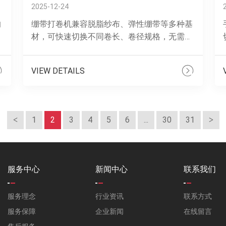
2025-12-24
的
绷带打卷机兼容脱脂纱布、弹性绷带等多种基
材，可快速切换不同卷长、卷径规格，无需更
加
换大量模具。设备运行噪音低，卷绕成品紧实
.
度均匀，便于后续灭菌与包装。完善的防护
VIEW DETAILS
设......
1
2
3
4
5
6
...
30
31
服务中心
新闻中心
联系我们
服务理念
行业资讯
联系方式
服务保障
企业新闻
在线留言