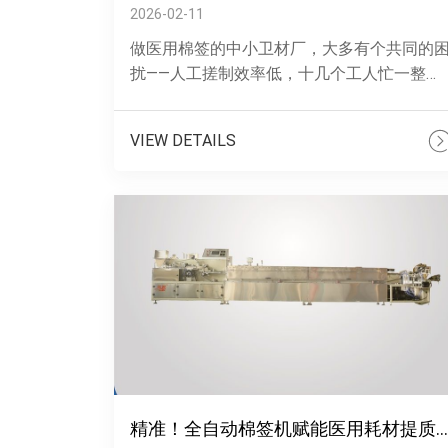
2026-02-11
做医用棉签的中小卫材厂，大多有个共同的
扰——人工搓制效率低，十几个工人忙一整
天，产能也跟不上订单需求；手工卷制的棉
签，棉头松紧不一、长度不均，总被客户退
VIEW DETAILS
返工......
精准！全自动棉签机赋能医用耗材提质扩产