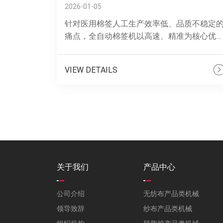
2026-01-05
针对医用棉签人工生产效率低、品质不稳定
痛点，全自动棉签机以高速、精准为核心优
势。设备支持脱脂棉、竹 / 木杆等多种基材
工，可快速切换不同棉签规格，无需更换大.....
VIEW DETAILS
关于我们
产品中心
公司介绍
无纺布产品类机械
领导致辞
纱布产品类机械