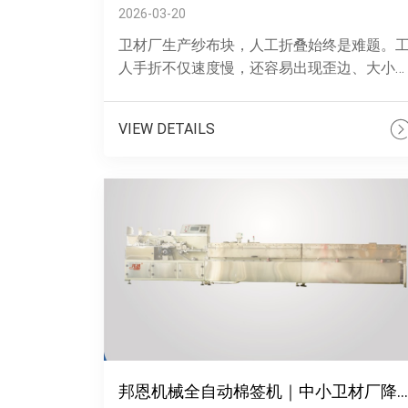
2026-03-20
卫材厂生产纱布块，人工折叠始终是难题。
人手折不仅速度慢，还容易出现歪边、大小
一的情况，层间松散不紧实，客户验收时频
返工，既浪费原料又耗人力。8个工人忙一
VIEW DETAILS
整......
邦恩机械全自动棉签机｜中小卫材厂降本提质好帮手