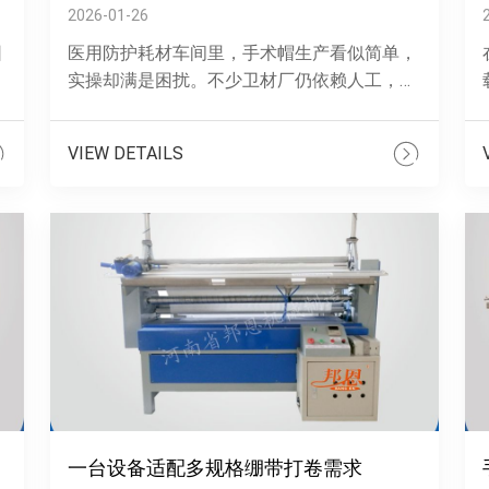
2026-01-26
困
医用防护耗材车间里，手术帽生产看似简单，
实操却满是困扰。不少卫材厂仍依赖人工，工
人手折时需兼顾边角对齐与松紧带贴合，稍分
回
心就会歪边、漏针，成品大小不均、松紧带
VIEW DETAILS
跑......
不
一台设备适配多规格绷带打卷需求