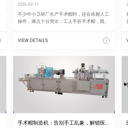
2026-02-11
工
不少中小卫材厂生产手术帽时，还在依赖人工
不
操作，痛点十分突出：工人手折手术帽，既要
繁
对齐边角又要固定松紧带，稍分心就会歪边、
漏针，成品大小不一，松紧带跑偏松动，影
VIEW DETAILS
响......
术
手术帽制造机：告别手工乱象，解锁医用防护帽标准化生产