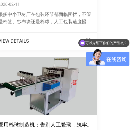
2026-02-11
很多中小卫材厂在包装环节都面临困扰，不管
是棉签、纱布块还是棉球，人工包装速度慢、
效率低，十几个人围着包装线忙不停，还是赶
不上前面的生产节奏，订单旺季更是分身乏
VIEW DETAILS
......
可以介绍下你们的产品么？
医用棉球制造机：告别人工繁琐，筑牢医用耗材品质防线