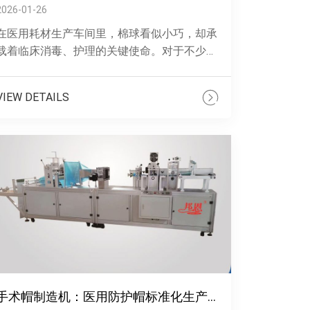
2026-01-26
在医用耗材生产车间里，棉球看似小巧，却承
载着临床消毒、护理的关键使命。对于不少卫
材厂而言，人工制作医用棉球的日子，藏着太
多难以言说的困扰——手工搓制的棉球大小
VIEW DETAILS
......
手术帽制造机：医用防护帽标准化生产之选