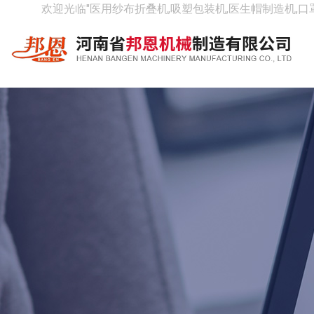
欢迎光临"医用纱布折叠机,吸塑包装机,医生帽制造机,口