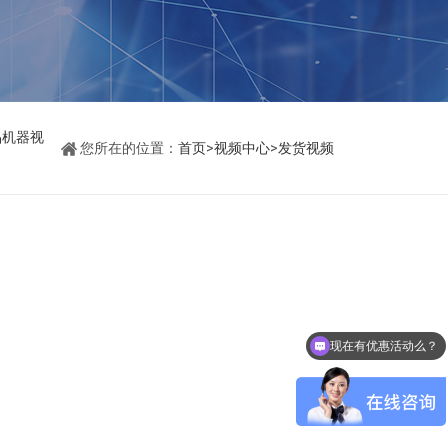
品机器视
您所在的位置：
首页
>
视频中心
>
发货视频
现在有优惠活动么？
可以介绍下你们的产品么？