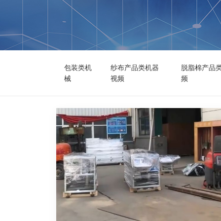
包装类机
纱布产品类机器
脱脂棉产品
械
视频
频