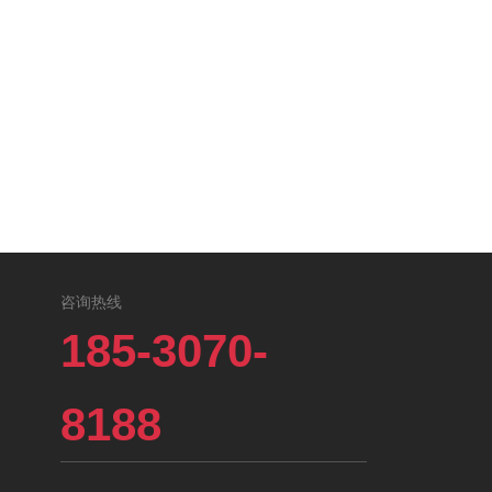
咨询热线
185-3070-
8188