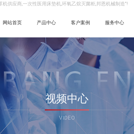
罩机供应商,一次性医用床垫机,环氧乙烷灭菌柜,邦恩机械制造"!
网站首页
产品中心
客户案例
服务中心
视频中心
VIDEO