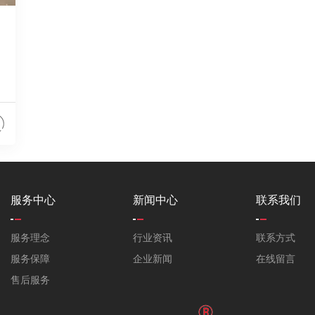
服务中心
新闻中心
联系我们
服务理念
行业资讯
联系方式
服务保障
企业新闻
在线留言
售后服务