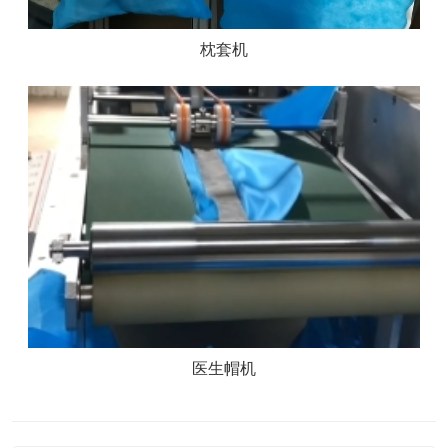
枕套机
医生帽机