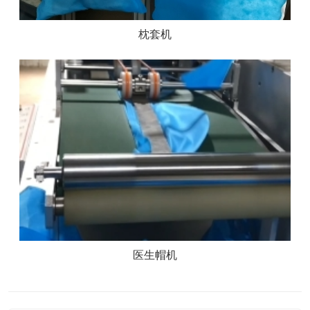
枕套机
医生帽机