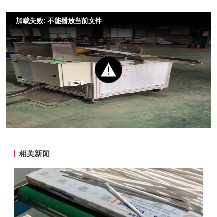
加载失败: 不能播放当前文件
相关新闻