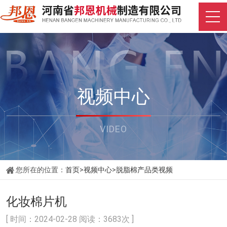
视频中心
VIDEO
您所在的位置：
首页
>
视频中心
>
脱脂棉产品类视频
化妆棉片机
[ 时间：2024-02-28 阅读：3683次 ]