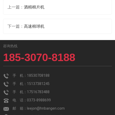
上一篇：
酒精棉片机
下一篇：
高速棉球机
咨询热线
185-3070-8188
手 机：18530708188
手 机：15137381245
手 机：17516783488
电 话：0373-8988699
邮 箱：leejon@hnbangen.com