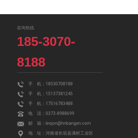
咨询热线
185-3070-
8188
手 机：18530708188
手 机：15137381245
手 机：17516783488
电 话：0373-8988699
邮 箱：leejon@hnbangen.com
地 址：河南省长垣县满村工业区