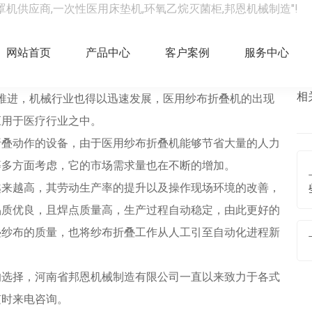
罩机供应商,一次性医用床垫机,环氧乙烷灭菌柜,邦恩机械制造"!
便！
网站首页
产品中心
客户案例
服务中心
相
推进，机械行业也得以迅速发展，医用纱布折叠机的出现
应用于医疗行业之中。
叠动作的设备，由于医用纱布折叠机能够节省大量的人力
等多方面考虑，它的市场需求量也在不断的增加。
越来越高，其劳动生产率的提升以及操作现场环境的改善，
品质优良，且焊点质量高，生产过程自动稳定，由此更好的
叠纱布的质量，也将纱布折叠工作从人工引至自动化进程新
选择，河南省邦恩机械制造有限公司一直以来致力于各式
随时来电咨询。