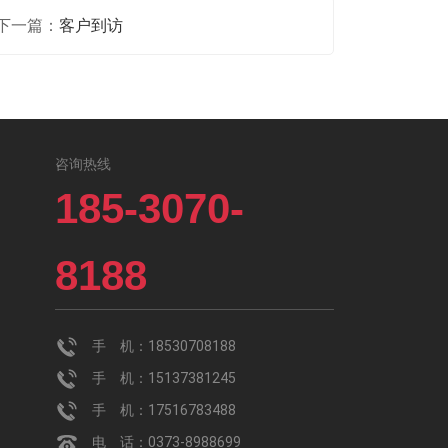
下一篇：
客户到访
咨询热线
185-3070-
8188
手 机：18530708188
手 机：15137381245
手 机：17516783488
电 话：0373-8988699