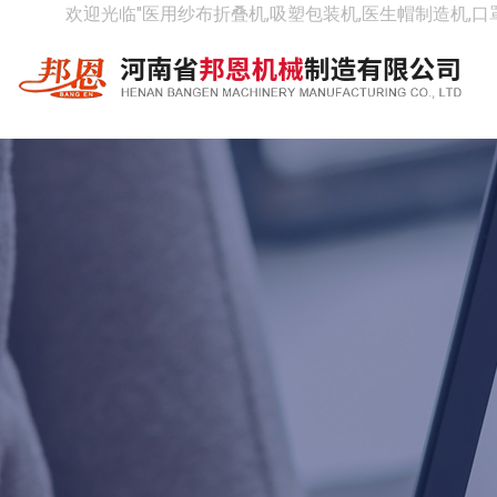
欢迎光临"医用纱布折叠机,吸塑包装机,医生帽制造机,口