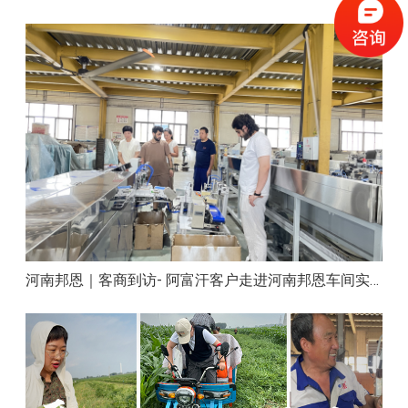
河南邦恩｜客商到访- 阿富汗客户走进河南邦恩车间实地洽谈合作