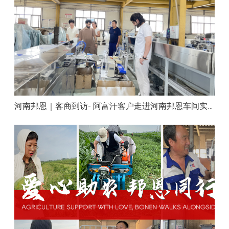
河南邦恩｜客商到访- 阿富汗客户走进河南邦恩车间实地洽谈合作