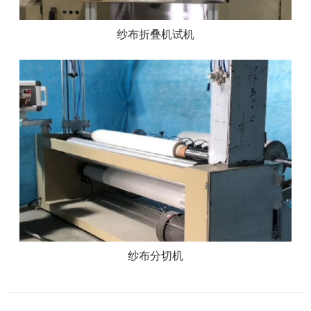
纱布折叠机试机
纱布分切机