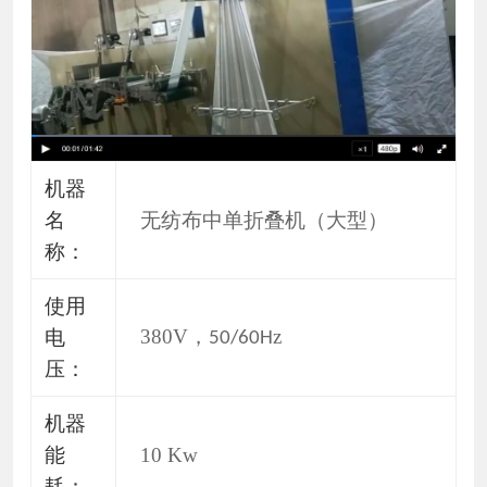
机器
名
无纺布中单折叠机（大型）
称：
使用
380V
，
z
电
50/60H
压：
机器
能
10 Kw
耗：