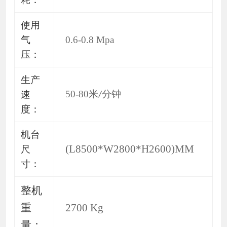
使用
气
0.6-0.8 Mpa
压
：
生产
50-80
米
分钟
速
/
度
：
机台
(L8500*W2800*H2600)
MM
尺
寸
：
整机
重
2700 Kg
量
：