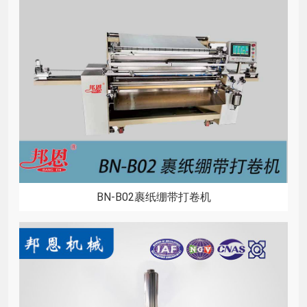
BN-B02裹纸绷带打卷机