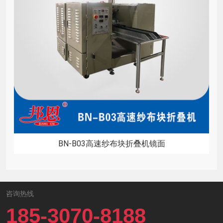
BN-B03高速纱布块折叠机镜面
咨询热线
185-3070-8188