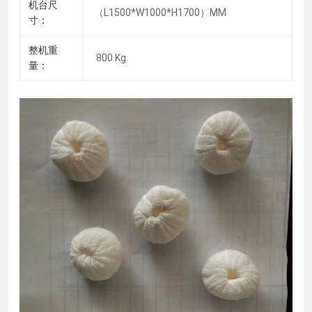
机台尺
（L1500*W1000*H1700）MM
寸：
整机重
800 Kg
量：