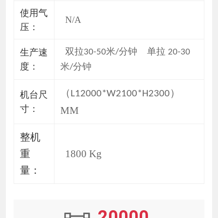
使用气
N/A
压
：
双拉
米
分钟 单拉
生产速
30-50
/
20-30
度
：
米
分钟
/
（
）
L12000*W2100*H2300
机台尺
寸
：
MM
整机
重
1800 Kg
量
：
20000