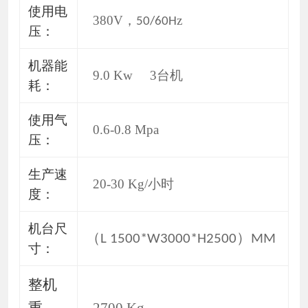
使用
电
38
0V
，
z
50/60H
压：
机器能
9.0 Kw 3
台机
耗：
使用气
0.6-0.8 Mpa
压
：
生产速
20-30 Kg/
小时
度
：
机台尺
（
）
L 1500*W3000*H2500
MM
寸
：
整机