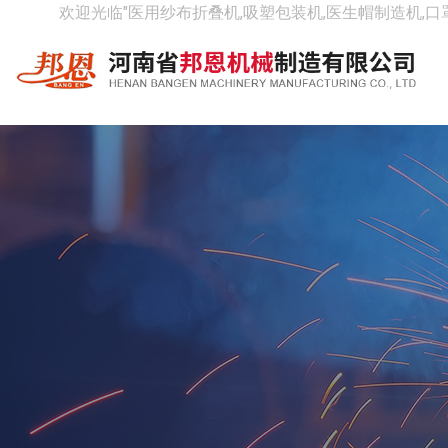
欢迎光临"医用纱布折叠机,吸塑包装机,医生帽制造机,口