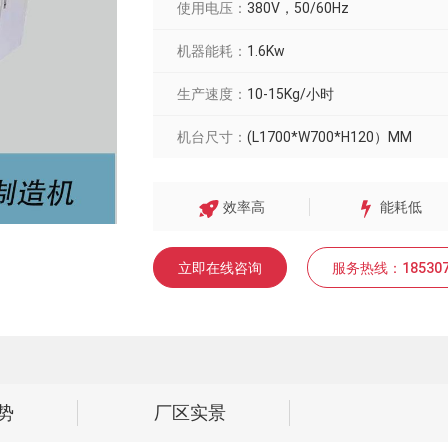
使用电压：
380V，50/60Hz
机器能耗：
1.6Kw
生产速度：
10-15Kg/小时
机台尺寸：
(L1700*W700*H120）MM
效率高
能耗低
立即在线咨询
服务热线：18530708
势
厂区实景