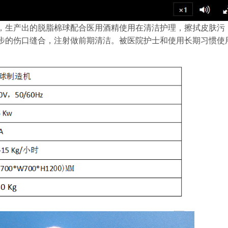
生产出的脱脂棉球配合医用酒精使用在清洁护理，擦拭皮肤污
步的伤口缝合，注射做前期清洁。被医院护士和使用长期习惯使