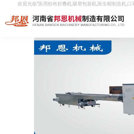
欢迎光临"医用纱布折叠机,吸塑包装机,医生帽制造机,口
吸塑包装机的使用优势有哪些
[ 时间：2022-11-11 阅读：3992次 ]