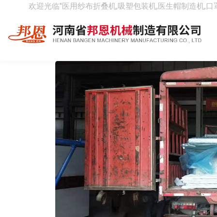
欢迎光临"医用纱布折叠机,吸塑包装机,医生帽制造机,口
6台棉球制造机
[ 时间：2022-03-26 阅读：4867次 ]