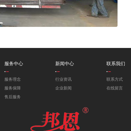
服务中心
新闻中心
联系我们
服务理念
行业资讯
联系方式
服务保障
企业新闻
在线留言
售后服务