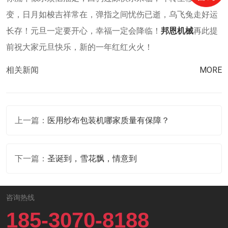
变，日月如梭吉祥常在，弹指之间忧伤已逝，乌飞兔走好运
长存！元旦一定要开心，幸福一定会降临！
邦恩机械
再此提
前祝大家元旦快乐，新的一年红红火火！
相关新闻
MORE
上一篇：
医用纱布包装机哪家质量有保障？
下一篇：
圣诞到，雪花飘，情意到
咨询热线
185-3070-8188