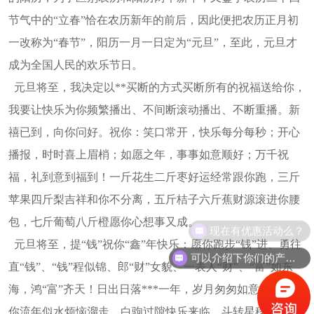
节气中的“立春”恰在农历新年的前后，因此便把农历正月初
一改称为“春节”，阳历一月一日定为“元旦”，至此，元旦才
成为全国人民的欢乐节日。
元旦将至，我决定以**买断的方式买断所有的祝福送给你，
我要让快乐为你频繁播出、不间断滚动播出、不断重播。新
禧已到，向你问好。祝你：笑口常开，快乐每分每秒；开心
播报，时时喜上眉梢；如愿之年，事事如意顺好；万千祝
福，礼到意到福到！一斤花生二斤枣好运经常跟你跑，三斤
苹果四斤梨吉祥和你不分离，五斤桔子六斤蕉财源滚进你腰
包，七斤葡萄八斤橙愿你心想事又成。
现在有优惠活动么？
元旦将至，提“钱”祝你“鑫”年快乐：愿你跑步“钱”进、勇往
可以介绍下你们的产品么？
直“钱”、“钱”程似锦、郎“财”女貌、一表人“财”、“富”如东
海，鸿“富”齐天！日出日落***一年，岁月匆匆如意元旦。愿
你流年似水烦恼溜走，白驹过隙快乐来临，斗转星移幸福不