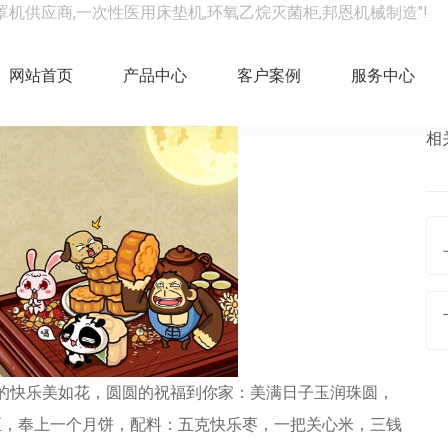
罩机供应商,一次性医用床垫机,环氧乙烷灭菌柜,邦恩机械制造"!
乐！
网站首页
产品中心
客户案例
服务中心
相
的快乐美如花，圆圆的祝福到你家：美满日子玉润珠圆，
至，奉上一个月饼，配料：五克快乐枣，一把关心米，三钱