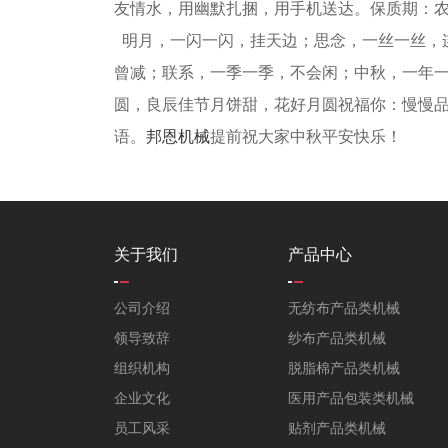
友情水，用幽默扎捆，用手机送达。保质期：
明月，一闪一闪，挂天边；思念，一丝一丝，
曾减；联系，一季一季，不会闲；中秋，一年
圆，良辰佳节月饼甜，花好月圆祝福你：慢慢
语。
邦恩机械
提前祝大家中秋平安快乐！
关于我们
产品中心
公司介绍
无纺布产品类机械
领导致辞
纱布产品类机械
组织机构
脱脂棉产品类机械
企业文化
医用产品包装类机械
员工风采
贴剂产品类机械