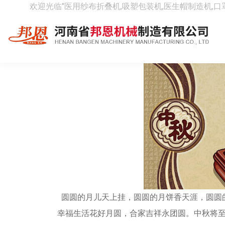
欢迎光临"医用纱布折叠机,吸塑包装机,医生帽制造机,口
邦恩机械提前祝大家中秋节快
[ 时间：2016-09-13 阅读：4662次 ]
圆圆的月儿天上挂，圆圆的月饼香天涯，圆圆
幸福生活花好月圆，合家吉祥永团圆。中秋将