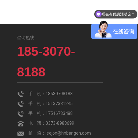
现在有优惠活动么？
咨询热线
185-3070-
8188
手 机：18530708188
手 机：15137381245
手 机：17516783488
电 话：0373-8988699
邮 箱：leejon@hnbangen.com