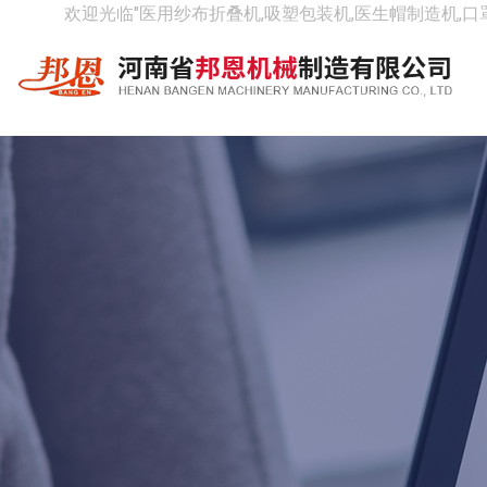
欢迎光临"医用纱布折叠机,吸塑包装机,医生帽制造机,口