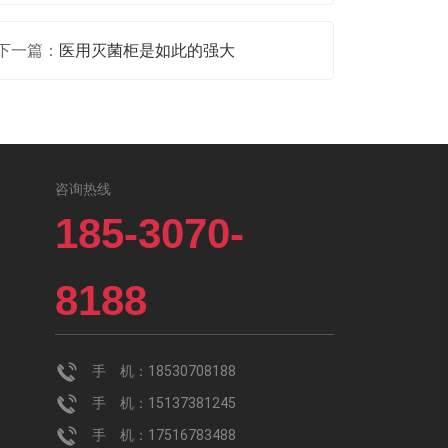
下一篇：
医用灭菌柜是如此的强大
咨询热线
185-3070-
8188
手 机：18530708188
手 机：15137381245
手 机：17516783488