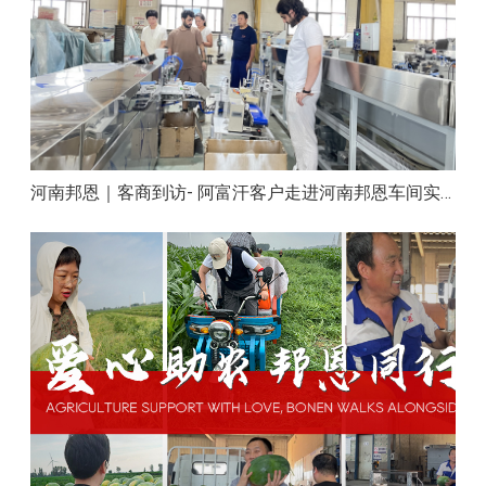
河南邦恩｜客商到访- 阿富汗客户走进河南邦恩车间实地洽谈合作