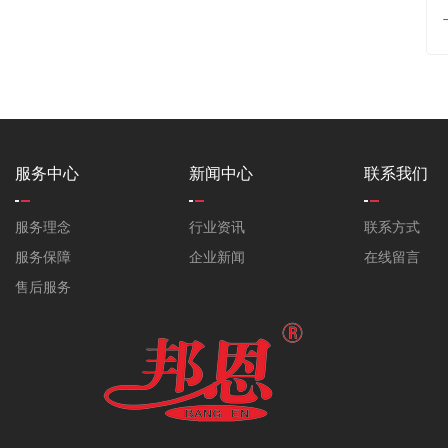
服务中心
新闻中心
联系我们
服务理念
行业资讯
联系方式
服务保障
企业新闻
在线留言
售后服务