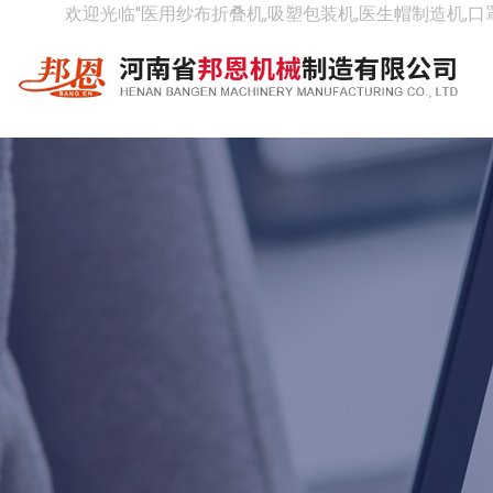
欢迎光临"医用纱布折叠机,吸塑包装机,医生帽制造机,口