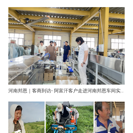
河南邦恩｜客商到访- 阿富汗客户走进河南邦恩车间实地洽谈合作