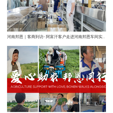
河南邦恩｜客商到访- 阿富汗客户走进河南邦恩车间实地洽谈合作