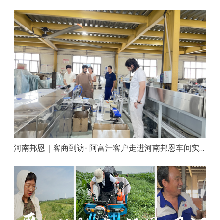
河南邦恩｜客商到访- 阿富汗客户走进河南邦恩车间实地洽谈合作