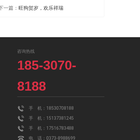
下一篇：
旺狗贺岁，欢乐祥瑞
咨询热线
185-3070-
8188
手 机：18530708188
手 机：15137381245
手 机：17516783488
电 话：0373-8988699