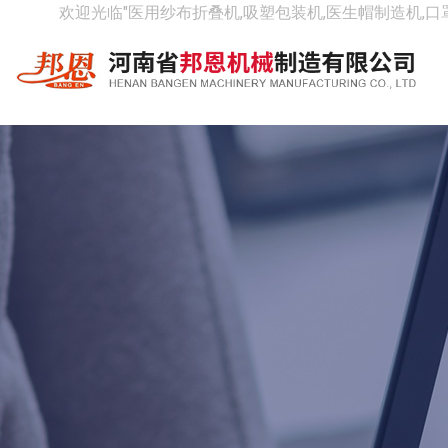
欢迎光临"医用纱布折叠机,吸塑包装机,医生帽制造机,口