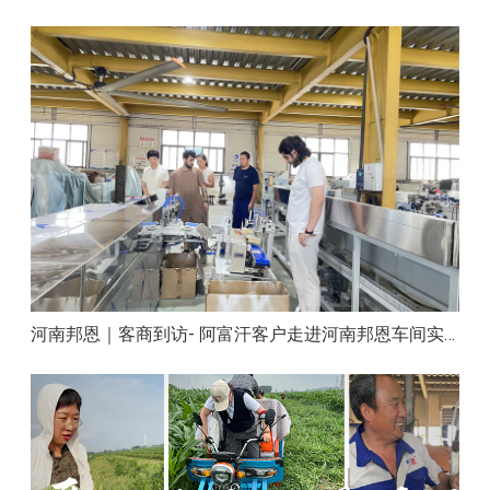
河南邦恩｜客商到访- 阿富汗客户走进河南邦恩车间实地洽谈合作