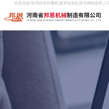
欢迎光临"医用纱布折叠机,吸塑包装机,医生帽制造机,口