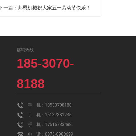
下一篇：
邦恩机械祝大家五一劳动节快乐！
咨询热线
185-3070-
8188
手 机：18530708188
手 机：15137381245
手 机：17516783488
电 话：0373-8988699