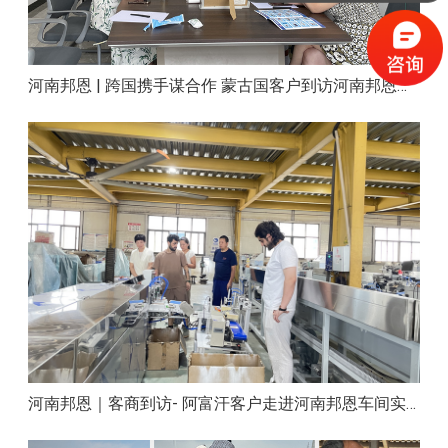
河南邦恩 | 跨国携手谋合作 蒙古国客户到访河南邦恩实地考察洽谈
河南邦恩｜客商到访- 阿富汗客户走进河南邦恩车间实地洽谈合作