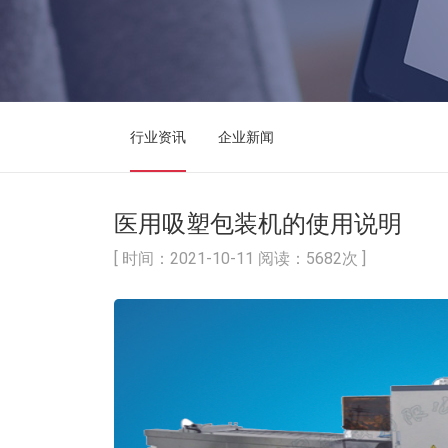
行业资讯
企业新闻
医用吸塑包装机的使用说明
[ 时间：2021-10-11 阅读：5682次 ]