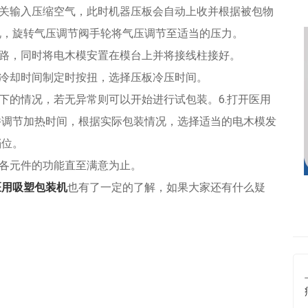
开关输入压缩空气，此时机器压板会自动上收并根据被包物
况，旋转气压调节阀手轮将气压调节至适当的压力。
电路，同时将电木模安置在模台上并将接线柱接好。
冷却时间制定时按扭，选择压板冷压时间。
下的情况，若无异常则可以开始进行试包装。6.打开医用
并调节加热时间，根据实际包装情况，选择适当的电木模发
档位。
各元件的功能直至满意为止。
医用吸塑包装机
也有了一定的了解，如果大家还有什么疑