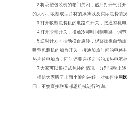
2.将吸塑包装机的箱门关闭，然后打开气源
的大小，吸塑成型片材的厚薄以及实际包装情
3.打开吸塑包装机的电路总开关，接通整机
4.打开冷却开关，接通冷却时间制电路，调节
5.逆时针方向推动模台旋转，观察压板自动压
吸塑包装机的加热开关，接通加热时间的电路
热片通电加热，同时还要选择适当的加热电流
7.大家可以根据试包装的情况，分别调整上述
相信大家听了上面小编的讲解，对如何使用
问，不妨直接联系邦恩机械进行咨询。