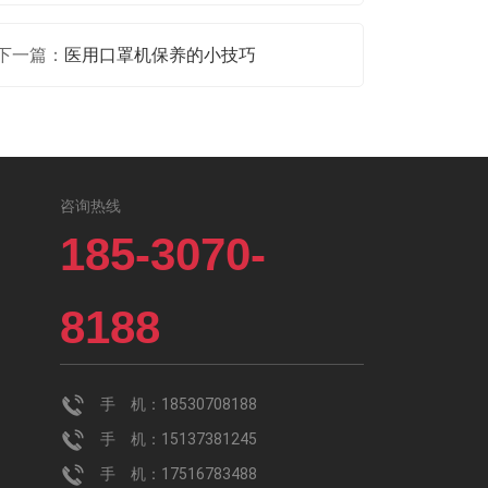
下一篇：
医用口罩机保养的小技巧
咨询热线
185-3070-
8188
手 机：18530708188
手 机：15137381245
手 机：17516783488