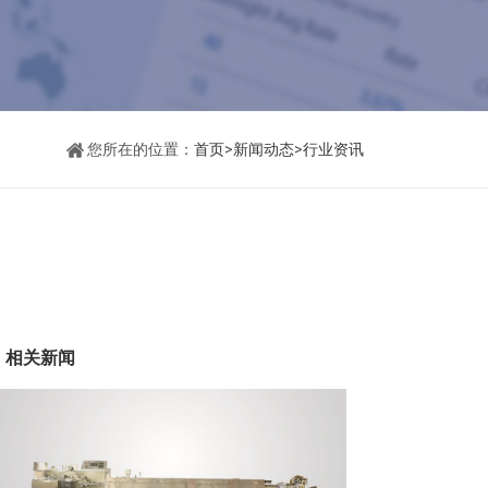
您所在的位置：
首页
>
新闻动态
>
行业资讯
相关新闻