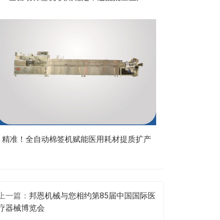
精准！全自动棉签机赋能医用耗材提质扩产
上一篇：
邦恩机械与您相约第85届中国国际医
疗器械博览会