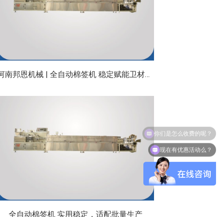
河南邦恩机械 | 全自动棉签机 稳定赋能卫材规模化生产
现在有优惠活动么？
全自动棉签机 实用稳定，适配批量生产