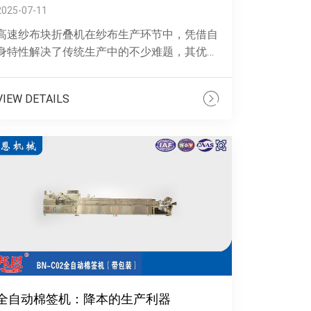
2025-07-11
高速纱布块折叠机在纱布生产环节中，凭借自
身特性解决了传统生产中的不少难题，其优势
主要体现在以下几个方面。在生产效率上，它
能快速完成纱布块的折叠工作，相比传统方
VIEW DETAILS
......
全自动棉签机：降本的生产利器