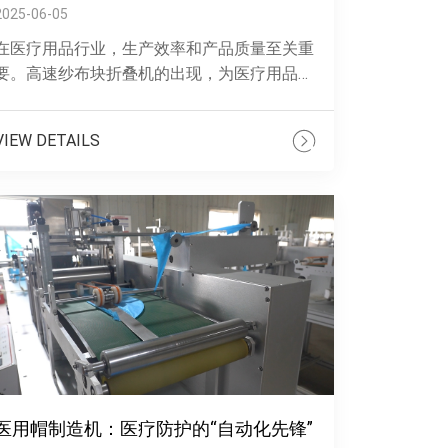
2025-06-05
在医疗用品行业，生产效率和产品质量至关重
要。高速纱布块折叠机的出现，为医疗用品生
产带来了全新的解决方案。这款折叠机采用智
能伺服系统与高精度折叠机构，实现了纱布
VIEW DETAILS
......
医用帽制造机：医疗防护的“自动化先锋”