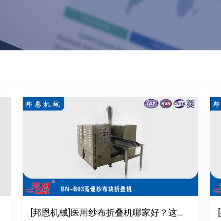
[邦恩机械]医用纱布折叠机哪家好？这些要点别错过！