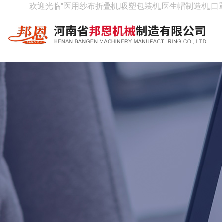
欢迎光临"医用纱布折叠机,吸塑包装机,医生帽制造机,口