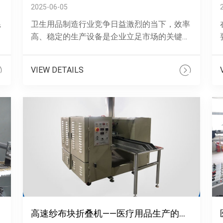
2025-06-05
耗
卫生用品制造行业竞争日益激烈的当下，效率
争
高、稳定的生产设备是企业立足市场的关键。
实
全自动棉签机凭借性能，为企业带来了全新的
生产解决方案。这款全自动棉签机拥有惊人
VIEW DETAILS
的......
块
高速纱布块折叠机——医疗用品生产的效率者