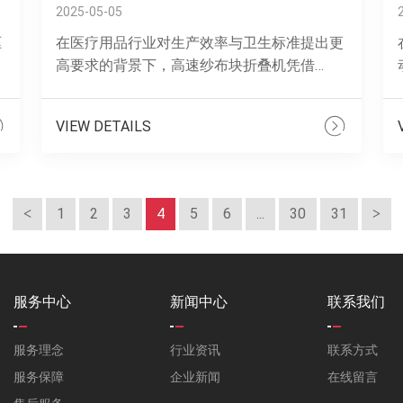
2025-05-05
驱
在医疗用品行业对生产效率与卫生标准提出更
高要求的背景下，高速纱布块折叠机凭借
术
其“精准、灵活”的特性，成为推动行业智能化
.
升级的核心设备。技术优势与应用场景：有效
VIEW DETAILS
自......
1
2
3
4
5
6
...
30
31
服务中心
新闻中心
联系我们
服务理念
行业资讯
联系方式
服务保障
企业新闻
在线留言