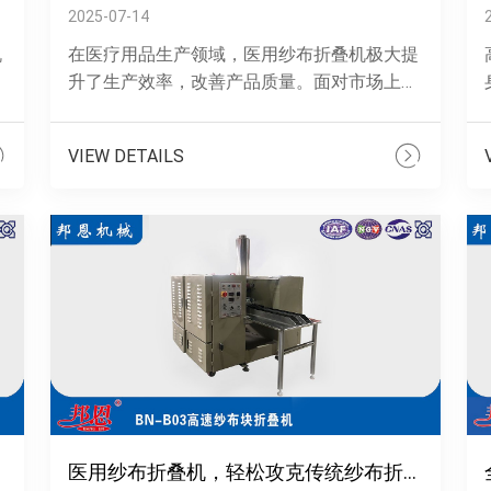
2025-07-14
机
在医疗用品生产领域，医用纱布折叠机极大提
面
升了生产效率，改善产品质量。面对市场上众
核
多品牌，如何挑选成了难题。接下来，为您剖
析选择要点。挑选医用纱布折叠机的关键考
VIEW DETAILS
量......
式
医用纱布折叠机，轻松攻克传统纱布折叠难题