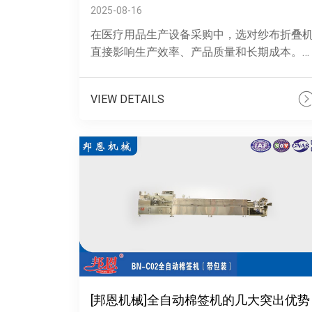
2025-08-16
在医疗用品生产设备采购中，选对纱布折叠
直接影响生产效率、产品质量和长期成本。
对市场上不同规格、功能的设备，可从以下
心维度综合判断，挑选适配的机型。一、以
VIEW DETAILS
产......
[邦恩机械]全自动棉签机的几大突出优势