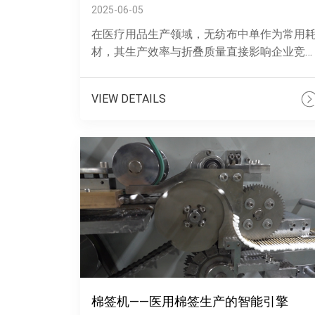
2025-06-05
在医疗用品生产领域，无纺布中单作为常用
材，其生产效率与折叠质量直接影响企业竞
力。新型无纺布中单折叠机凭借创新技术与
用功能，成为行业升级的关键设备。该折叠
VIEW DETAILS
机......
棉签机——医用棉签生产的智能引擎