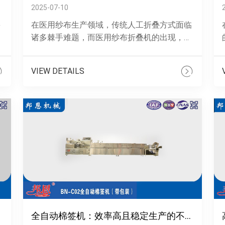
2025-07-10
多
在医用纱布生产领域，传统人工折叠方式面临
产
诸多棘手难题，而医用纱布折叠机的出现，成
为化解困境的关键所在。产能受限？折叠速度
来破局人工折叠纱布，速度极为缓慢。一位
VIEW DETAILS
熟......
全自动棉签机：效率高且稳定生产的不二之选