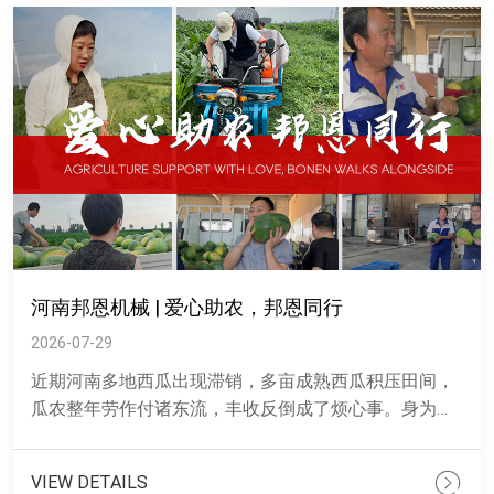
河南邦恩机械 | 爱心助农，邦恩同行
2026-07-29
近期河南多地西瓜出现滞销，多亩成熟西瓜积压田间，
瓜农整年劳作付诸东流，丰收反倒成了烦心事。身为深
耕河南本土二十余年的机械企业，河南邦恩始终扎根乡
土，深知农户耕耘......
VIEW DETAILS