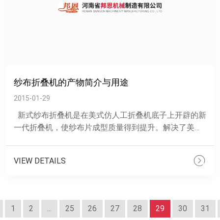
纱布折叠机的产物简介与用途
2015-01-29
新式纱布折叠机是在美式仿人工折叠机底子上开辟的新
一代折叠机，使纱布片成型质量得到提升。解决了美式
纱布折叠机毛角毛边外露，有毛突征象，计划了专门的
塞......
VIEW DETAILS
1
2
...
25
26
27
28
29
30
31