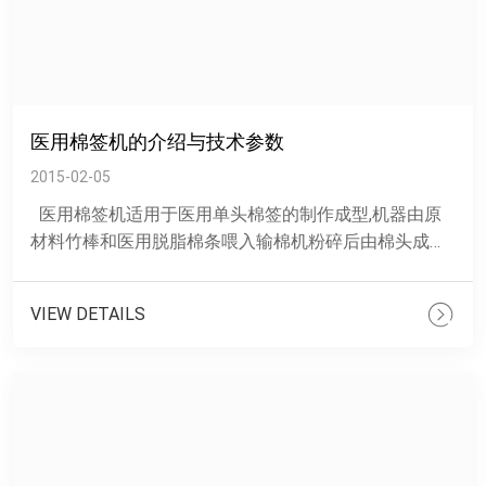
医用棉签机的介绍与技术参数
2015-02-05
医用棉签机适用于医用单头棉签的制作成型,机器由原
材料竹棒和医用脱脂棉条喂入输棉机粉碎后由棉头成型
系统成型，过程中会涂内外胶水，是棉签生产的单机，
后......
VIEW DETAILS