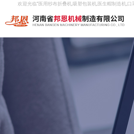
欢迎光临"医用纱布折叠机,吸塑包装机,医生帽制造机,口