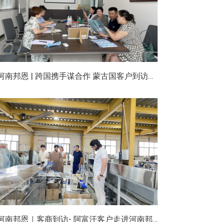
河南邦恩 | 跨国携手谋合作 蒙古国客户到访河南邦恩实地考察洽谈
河南邦恩｜客商到访- 阿富汗客户走进河南邦恩车间实地洽谈合作