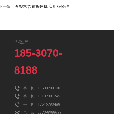
下一篇：
多规格纱布折叠机 实用好操作
咨询热线
185-3070-
8188
手 机：18530708188
手 机：15137381245
手 机：17516783488
电 话：0373-8988699