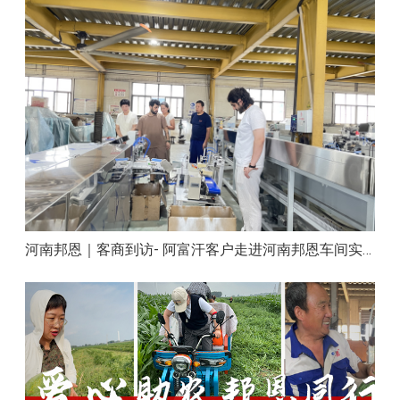
河南邦恩｜客商到访- 阿富汗客户走进河南邦恩车间实地洽谈合作