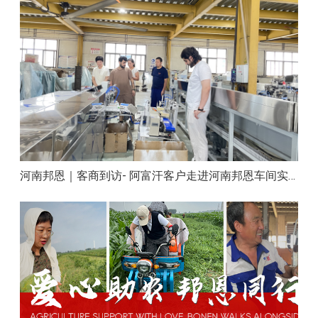
河南邦恩｜客商到访- 阿富汗客户走进河南邦恩车间实地洽谈合作